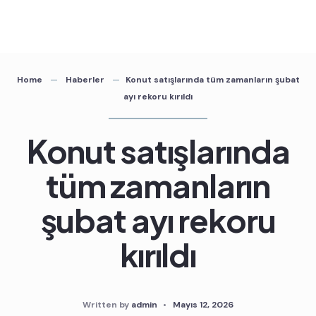
Skip
to
content
Home
Haberler
Konut satışlarında tüm zamanların şubat
ayı rekoru kırıldı
Konut satışlarında
tüm zamanların
şubat ayı rekoru
kırıldı
Written by
admin
•
Mayıs 12, 2026