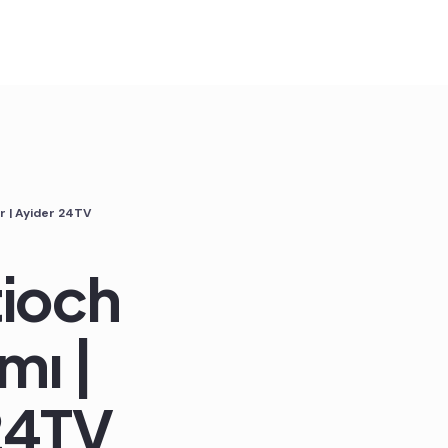
r | Ayider 24TV
tioch
mı |
24TV