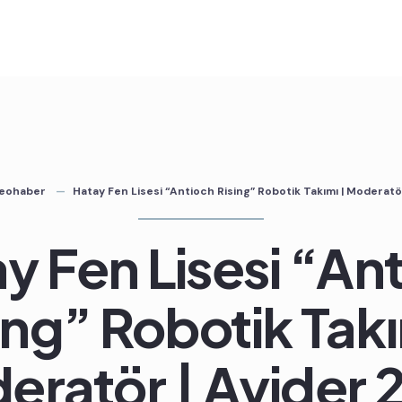
deohaber
Hatay Fen Lisesi “Antioch Rising” Robotik Takımı | Moderatö
y Fen Lisesi “An
ing” Robotik Takı
eratör | Ayider 