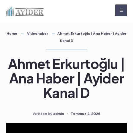
Skip
to
content
Home
Videohaber
Ahmet Erkurtoğlu | Ana Haber | Ayider
Kanal D
Ahmet Erkurtoğlu |
Ana Haber | Ayider
Kanal D
Written by
admin
•
Temmuz 2, 2026