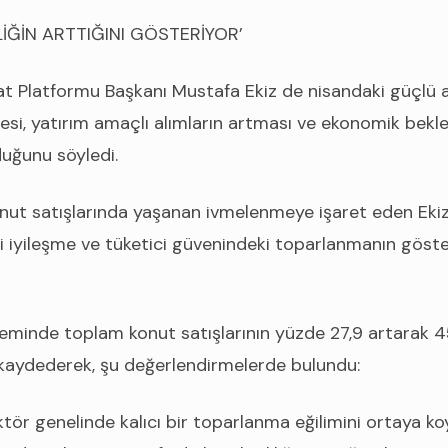
LİĞİN ARTTIĞINI GÖSTERİYOR’
t Platformu Başkanı Mustafa Ekiz de nisandaki güçlü a
esi, yatırım amaçlı alımların artması ve ekonomik bekle
lduğunu söyledi.
onut satışlarında yaşanan ivmelenmeye işaret eden Eki
ki iyileşme ve tüketici güvenindeki toparlanmanın göst
eminde toplam konut satışlarının yüzde 27,9 artarak 
ı kaydederek, şu değerlendirmelerde bulundu:
ektör genelinde kalıcı bir toparlanma eğilimini ortaya k