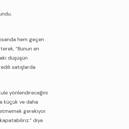
lundu.
, nisanda hem geçen
rterek, “Bunun en
daki düşüşün
edili satışlarda
kule yönlendireceğini
nda küçük ve daha
dı etmemek gerekiyor.
kapatabiliriz.” diye