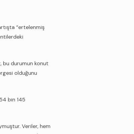
rtışta “ertelenmiş
ntilerdeki
z, bu durumun konut
ergesi olduğunu
454 bin 145
oymuştur. Veriler, hem