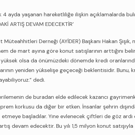
ilk 4 ayda yaşanan hareketliliğe ilişkin açıklamalarda bu
AKİ ARTIŞ DEVAM EDECEKTİR’
t Müteahhitleri Derneği (AYİDER) Başkanı Hakan Şişik
em de mart ayına göre konut satışlarının arttığını beli
er yüksek olsa da önümüzdeki dönemde kredi oranların
arının yeniden yükselişe geçeceği beklentisidir. Bunu, kr
yabiliyoruz.” dedi.
 gerilemenin de buradan elde edilecek kazancı gayrimen
Deprem korkusu da diğer bir etken. İnsanlar şehrin dışı
ih etmeye başladılar. Yine evlenecek çiftleri de göz ar
rtış devam edecektir. Bu yılı 1,5 milyon konut satışıyla 