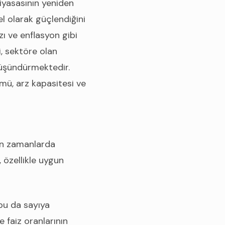
piyasasının yeniden
el olarak güçlendiğini
ı ve enflasyon gibi
i, sektöre olan
düşündürmektedir.
ümü, arz kapasitesi ve
on zamanlarda
 özellikle uygun
 bu da sayıya
e faiz oranlarının