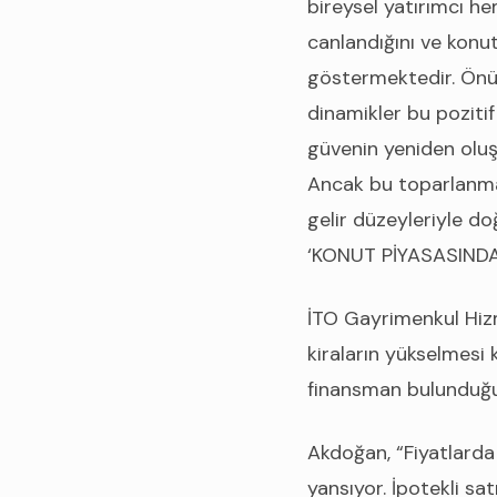
bireysel yatırımcı hem
canlandığını ve konut
göstermektedir. Önüm
dinamikler bu pozitif 
güvenin yeniden oluş
Ancak bu toparlanmanı
gelir düzeyleriyle do
‘KONUT PİYASASINDA
İTO Gayrimenkul Hiz
kiraların yükselmesi 
finansman bulunduğun
Akdoğan, “Fiyatlarda 
yansıyor. İpotekli sa