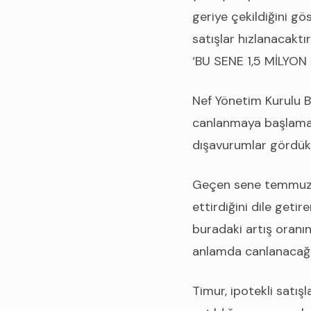
geriye çekildiğini gö
satışlar hızlanacaktır
‘BU SENE 1,5 MİLYO
Nef Yönetim Kurulu Ba
canlanmaya başlamas
dışavurumlar gördükle
Geçen sene temmuzda
ettirdiğini dile geti
buradaki artış oranı
anlamda canlanacağın
Timur, ipotekli satış