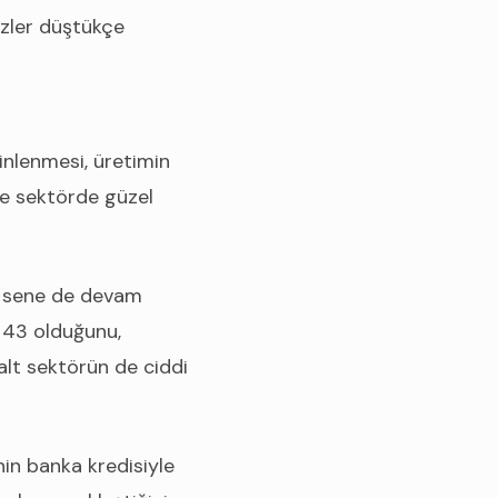
aizler düştükçe
inlenmesi, üretimin
le sektörde güzel
u sene de devam
e 43 olduğunu,
lt sektörün de ciddi
inin banka kredisiyle