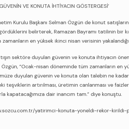
GÜVENİN VE KONUTA İHTİYACIN GÖSTERGESİ’
etim Kurulu Başkanı Selman Özgün de konut satışları
 gördüklerini belirterek, Ramazan Bayramı tatilinin bir 
zamanların en yüksek ikinci nisan verisinin yakalandığı
artışın sektöre duyulan güvenin ve konuta ihtiyacın öne
 Özgün, “Ocak-nisan döneminde tüm zamanların en yü
müze duyulan güvenin ve konuta olan talebin ne kada
i teşviklerin artırılması, üretimin canlanması ve faizler
orla kapatacağımıza dair inancım tam.” diye konuştu.
.sozcu.com.tr/yatirimci-konuta-yoneldi-rekor-kirildi