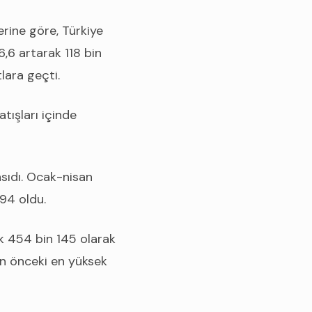
erine göre, Türkiye
,6 artarak 118 bin
lara geçti.
tışları içinde
nsıdı. Ocak-nisan
94 oldu.
ak 454 bin 145 olarak
an önceki en yüksek