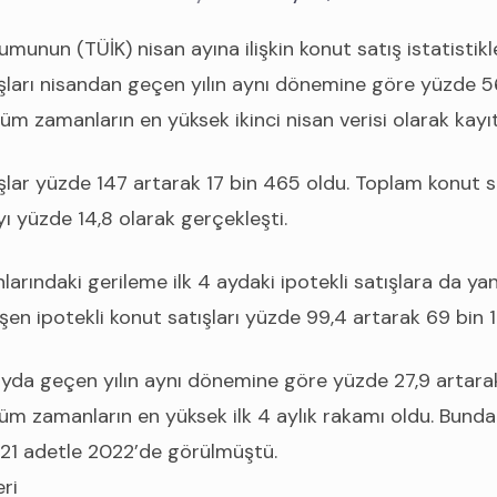
rumunun (TÜİK) nisan ayına ilişkin konut satış istatistikl
şları nisandan geçen yılın aynı dönemine göre yüzde 56
m zamanların en yüksek ikinci nisan verisi olarak kayıt
şlar yüzde 147 artarak 17 bin 465 oldu. Toplam konut sa
ayı yüzde 14,8 olarak gerçekleşti.
larındaki gerileme ilk 4 aydaki ipotekli satışlara da ya
n ipotekli konut satışları yüzde 99,4 artarak 69 bin 1
4 ayda geçen yılın aynı dönemine göre yüzde 27,9 artar
 tüm zamanların en yüksek ilk 4 aylık rakamı oldu. Bund
121 adetle 2022’de görülmüştü.
ri