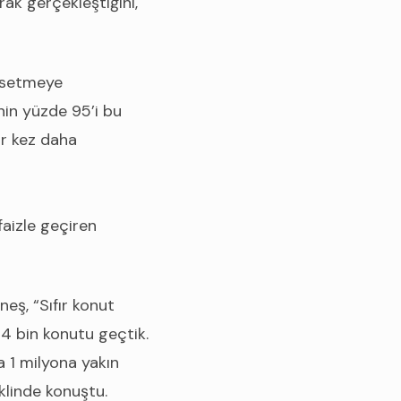
rak gerçekleştiğini,
issetmeye
nin yüzde 95’i bu
ir kez daha
aizle geçiren
eş, “Sıfır konut
4 bin konutu geçtik.
 1 milyona yakın
klinde konuştu.