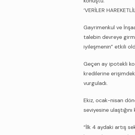
konuştu.
‘VERİLER HAREKETLİ
Gayrimenkul ve İnşaa
talebin devreye girm
iyileşmenin” etkili o
Geçen ay ipotekli k
kredilerine erişimde
vurguladı.
Ekiz, ocak-nisan dön
seviyesine ulaştığın
“İlk 4 aydaki artış s