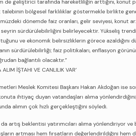
 de geliştirici tarafında hareketliliğin arttığını, konut 
 talebinin bölgesel farklılıklar göstermekle birlikte gen
üzdeki dönemde faiz oranları, gelir seviyesi, konut arz
seyrin sürdürülebilirliğini belirleyecektir. Yükseliş trend
tuğunu ve ekonomik belirsizliklerin görece azaldığını 
n sürdürülebilirliği; faiz politikaları, enflasyon görün
ğrudan bağlantılı olacaktır.”
 ALIM İŞTAHI VE CANLILIK VAR’
metleri Meslek Komitesi Başkanı Hakan Akdoğan ise s
konuta ihtiyaç duyan vatandaşları alıma yönlendirdiğini,
da alımın çok hızlı gerçekleştiğini söyledi.
da artış beklentisi yatırımcıları alıma yönlendiriyor ve
tışların artması hem fırsatların değerlendirildiğini hem d