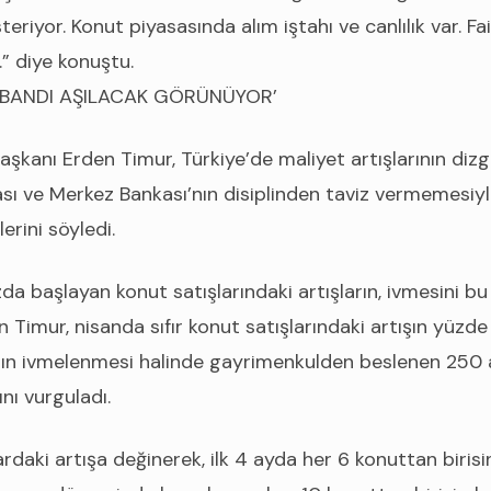
steriyor. Konut piyasasında alım iştahı ve canlılık var. F
.” diye konuştu.
N BANDI AŞILACAK GÖRÜNÜYOR’
şkanı Erden Timur, Türkiye’de maliyet artışlarının dizg
ı ve Merkez Bankası’nın disiplinden taviz vermemesiy
rini söyledi.
 başlayan konut satışlarındaki artışların, ivmesini b
ren Timur, nisanda sıfır konut satışlarındaki artışın yüzd
nın ivmelenmesi halinde gayrimenkulden beslenen 250 a
ı vurguladı.
lardaki artışa değinerek, ilk 4 ayda her 6 konuttan biris