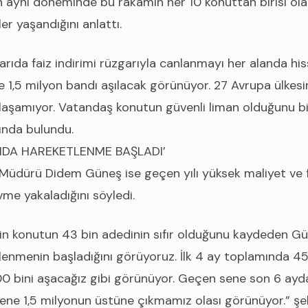
lın aynı döneminde bu rakamın her 10 konuttan birisi ola
r yaşandığını anlattı.
yarıda faiz indirimi rüzgarıyla canlanmayı her alanda h
e 1,5 milyon bandı aşılacak görünüyor. 27 Avrupa ülkesi
ulaşamıyor. Vatandaş konutun güvenli liman olduğunu b
ında bulundu.
INDA HAREKETLENME BAŞLADI’
Müdürü Didem Güneş ise geçen yılı yüksek maliyet ve f
vme yakaladığını söyledi.
bin konutun 43 bin adedinin sıfır olduğunu kaydeden Gün
lenmenin başladığını görüyoruz. İlk 4 ay toplamında 45
00 bini aşacağız gibi görünüyor. Geçen sene son 6 ayda
 sene 1,5 milyonun üstüne çıkmamız olası görünüyor.” şe