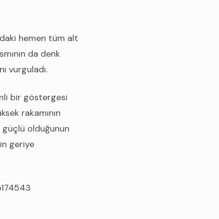
ndaki hemen tüm alt
kısmının da denk
nı vurguladı.
mli bir göstergesi
ksek rakamının
r güçlü olduğunun
in geriye
-p174543