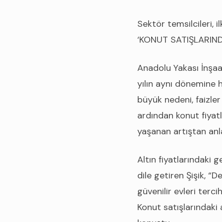
Sektör temsilcileri, 
‘KONUT SATIŞLARIND
Anadolu Yakası İnşaa
yılın aynı dönemine h
büyük nedeni, faizl
ardından konut fiyatl
yaşanan artıştan anla
Altın fiyatlarındaki
dile getiren Şişik, “
güvenilir evleri terc
Konut satışlarındaki a