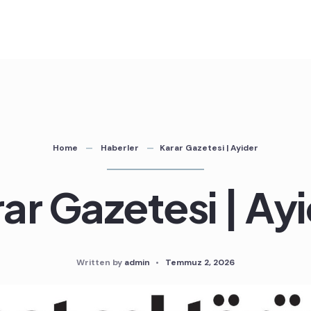
Home
Haberler
Karar Gazetesi | Ayider
ar Gazetesi | Ay
Written by
admin
•
Temmuz 2, 2026