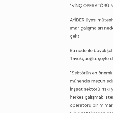
“VİNÇ OPERATÖRÜ 
AYİDER üyesi müteahh
imar çalışmaları nede
çekti.
Bu nedenle büyükşehi
Tavukçuoğlu, şöyle d
“Sektörün en önemli
mühendis mezun ediyo
İnşaat sektörü riski 
herkes çalışmak istem
operatörü bir mimar 