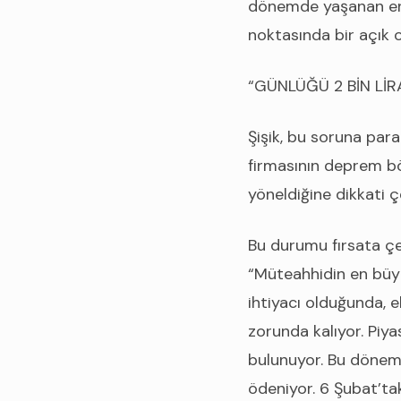
dönemde yaşanan enf
noktasında bir açık o
“GÜNLÜĞÜ 2 BİN LİR
Şişik, bu soruna para
firmasının deprem bö
yöneldiğine dikkati ç
Bu durumu fırsata çe
“Müteahhidin en büyü
ihtiyacı olduğunda, 
zorunda kalıyor. Piy
bulunuyor. Bu dönem 
ödeniyor. 6 Şubat’tak