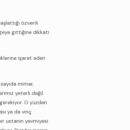
lattığı özverili
geye gittiğine dikkati
iklerine işaret eden
 sayıda mimar,
imiz yeterli değil.
k gerekiyor. O yüzden
ası ya da vinç
ir ustanın yevmiyesi