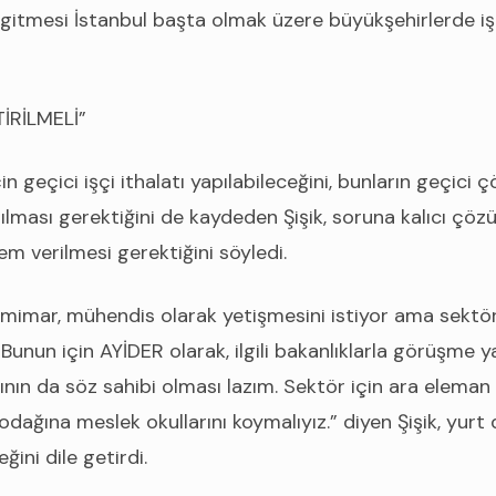
 gitmesi İstanbul başta olmak üzere büyükşehirlerde 
İRİLMELİ”
 geçici işçi ithalatı yapılabileceğini, bunların geçici
lması gerektiğini de kaydeden Şişik, soruna kalıcı çöz
m verilmesi gerektiğini söyledi.
 mimar, mühendis olarak yetişmesini istiyor ama sektö
Bunun için AYİDER olarak, ilgili bakanlıklarla görüşme 
ının da söz sahibi olması lazım. Sektör için ara eleman 
ağına meslek okullarını koymalıyız.” diyen Şişik, yurt d
ini dile getirdi.