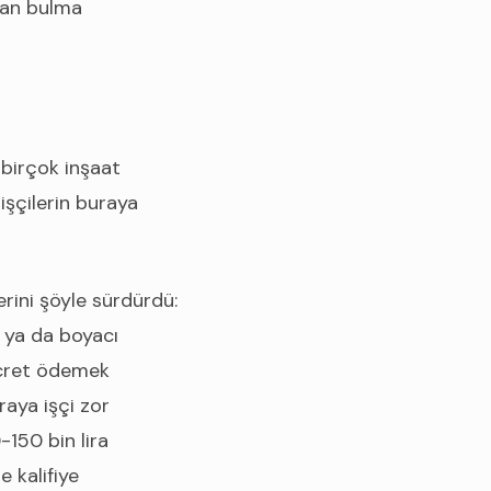
man bulma
 birçok inşaat
işçilerin buraya
rini şöyle sürdürdü:
ı ya da boyacı
ücret ödemek
raya işçi zor
-150 bin lira
 kalifiye