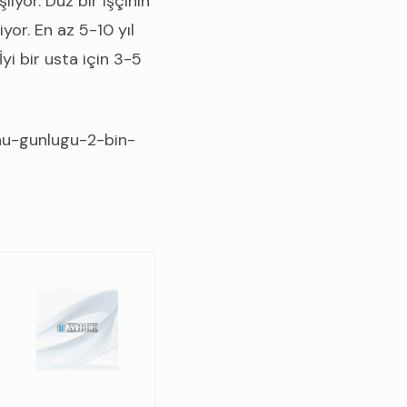
lıyor. Düz bir işçinin
yor. En az 5-10 yıl
yi bir usta için 3-5
nu-gunlugu-2-bin-