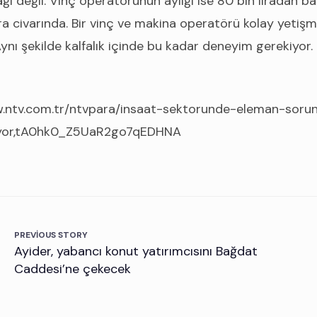
ğı değil. Vinç operatörünün aylığı ise 80 bin liradan baş
ra civarında. Bir vinç ve makina operatörü kolay yetişmi
nı şekilde kalfalık içinde bu kadar deneyim gerekiyor. İ
w.ntv.com.tr/ntvpara/insaat-sektorunde-eleman-soru
miyor,tA0hk0_Z5UaR2go7qEDHNA
PREVIOUS STORY
Ayider, yabancı konut yatırımcısını Bağdat
Caddesi’ne çekecek