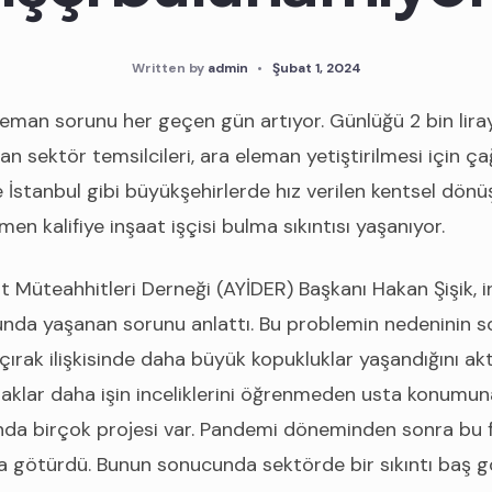
Written by
admin
•
Şubat 1, 2024
eman sorunu her geçen gün artıyor. Günlüğü 2 bin liray
sektör temsilcileri, ara eleman yetiştirilmesi için çağ
 İstanbul gibi büyükşehirlerde hız verilen kentsel dönü
n kalifiye inşaat işçisi bulma sıkıntısı yaşanıyor.
t Müteahhitleri Derneği (AYİDER) Başkanı Hakan Şişik, 
unda yaşanan sorunu anlattı. Bu problemin nedeninin so
çırak ilişkisinde daha büyük kopukluklar yaşandığını ak
ıraklar daha işin inceliklerini öğrenmeden usta konumuna
ında birçok projesi var. Pandemi döneminden sonra bu fi
na götürdü. Bunun sonucunda sektörde bir sıkıntı baş g