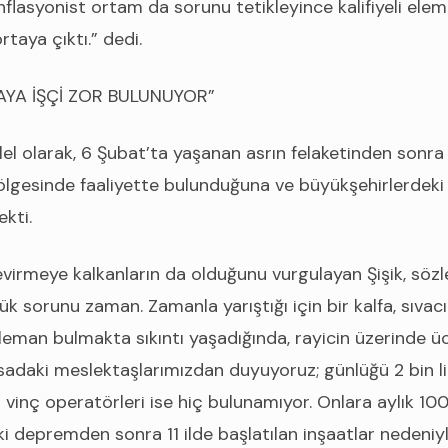
lasyonist ortam da sorunu tetikleyince kalifiyeli ele
rtaya çıktı.” dedi.
AYA İŞÇİ ZOR BULUNUYOR”
lel olarak, 6 Şubat’ta yaşanan asrın felaketinden sonra
lgesinde faaliyette bulunduğuna ve büyükşehirlerdeki 
ekti.
virmeye kalkanların da olduğunu vurgulayan Şişik, sözle
k sorunu zaman. Zamanla yarıştığı için bir kalfa, sıvac
eleman bulmakta sıkıntı yaşadığında, rayicin üzerinde 
asadaki meslektaşlarımızdan duyuyoruz; günlüğü 2 bin li
vinç operatörleri ise hiç bulunamıyor. Onlara aylık 100
i depremden sonra 11 ilde başlatılan inşaatlar nedeniyle