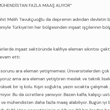
MÜHENDİSTAN FAZLA MAAŞ ALIYOR”
it Melih Tavukçuoğlu da depremin adından devletin baş
niyle Türkiye’nin her bölgesinden inşaat işçilerinin böl
rlerde inşaat sektöründe kalifiye eleman sıkıntısı çekt
evam etti:
 sorunu ara eleman yetişmemesi. Üniversitelerden çok
ruz ama ara eleman yetiştiren meslek ve teknik liseler
yüksek bir iş kolu. Kışın soğukta, yazın sıcakta çalışma
iyor. Bu da ücretlere yansıyor. Bazen kalfa, kalıpçı ust
ve mühendisten daha fazla maaş alabiliyor. Bugün iyi b