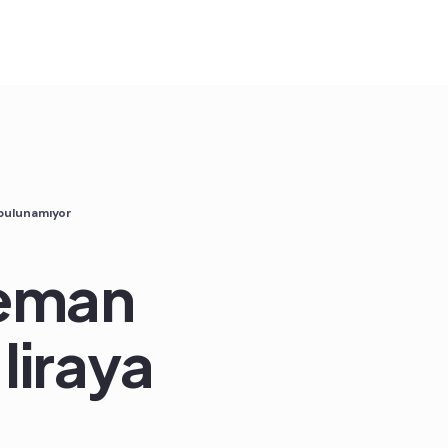
 bulunamıyor
leman
liraya