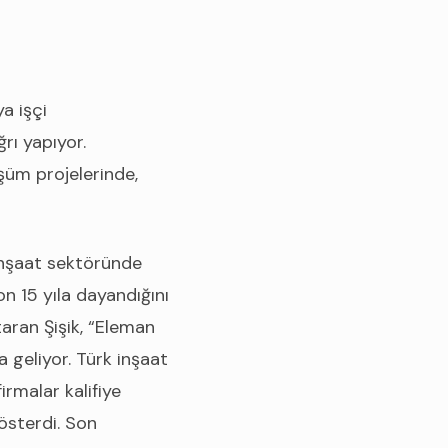
a işçi
rı yapıyor.
şüm projelerinde,
inşaat sektöründe
n 15 yıla dayandığını
taran Şişik, “Eleman
 geliyor. Türk inşaat
rmalar kalifiye
österdi. Son