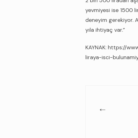
2 bin 500 liradan aşa
yevmiyesi ise 1500 li
deneyim gerekiyor. Ay
yıla ihtiyaç var.”
KAYNAK: https://ww
liraya-isci-buluna
←