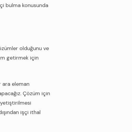
işçi bulma konusunda
 çözümler olduğunu ve
üm getirmek için
r ara eleman
yapacağız. Çözüm için
yetiştirilmesi
ışından işçi ithal