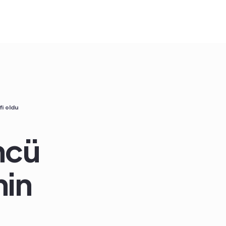
i oldu
ncü
in