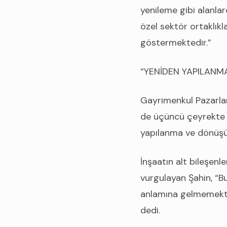
yenileme gibi alanlar
özel sektör ortaklıkl
göstermektedir.”
“YENİDEN YAPILANM
Gayrimenkul Pazarla
de üçüncü çeyrekte 
yapılanma ve dönüşü
İnşaatın alt bileşenl
vurgulayan Şahin, “Bu
anlamına gelmemekte,
dedi.