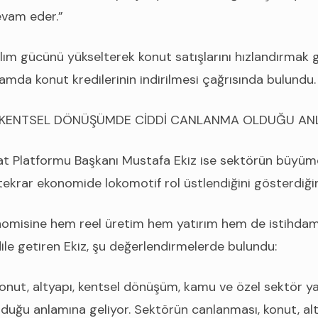
vam eder.”
alım gücünü yükselterek konut satışlarını hızlandırmak g
mda konut kredilerinin indirilmesi çağrısında bulundu.
E KENTSEL DÖNÜŞÜMDE CİDDİ CANLANMA OLDUĞU AN
at Platformu Başkanı Mustafa Ekiz ise sektörün büyüm
tekrar ekonomide lokomotif rol üstlendiğini gösterdiğin
onomisine hem reel üretim hem yatırım hem de istihdam
ile getiren Ekiz, şu değerlendirmelerde bulundu:
konut, altyapı, kentsel dönüşüm, kamu ve özel sektör ya
lduğu anlamına geliyor. Sektörün canlanması, konut, alt