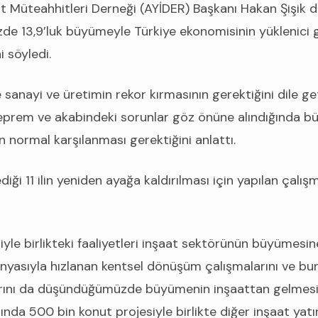
t Müteahhitleri Derneği (AYİDER) Başkanı Hakan Şişik 
de 13,9’luk büyümeyle Türkiye ekonomisinin yüklenici 
 söyledi.
 sanayi ve üretimin rekor kırmasının gerektiğini dile get
rem ve akabindeki sorunlar göz önüne alındığında b
 normal karşılanması gerektiğini anlattı.
diği 11 ilin yeniden ayağa kaldırılması için yapılan çalı
eriyle birlikteki faaliyetleri inşaat sektörünün büyümesi
anyasıyla hızlanan kentsel dönüşüm çalışmalarını ve bun
arını da düşündüğümüzde büyümenin inşaattan gelmesi
ında 500 bin konut projesiyle birlikte diğer inşaat yatı