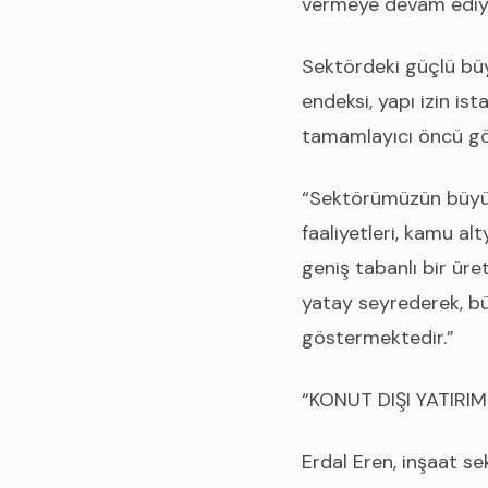
vermeye devam ediyo
Sektördeki güçlü büy
endeksi, yapı izin ist
tamamlayıcı öncü gös
“Sektörümüzün büyüm
faaliyetleri, kamu al
geniş tabanlı bir üre
yatay seyrederek, b
göstermektedir.”
“KONUT DIŞI YATIRI
Erdal Eren, inşaat s