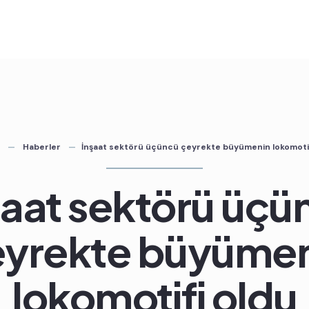
Haberler
İnşaat sektörü üçüncü çeyrekte büyümenin lokomotif
şaat sektörü üçü
eyrekte büyümen
lokomotifi oldu