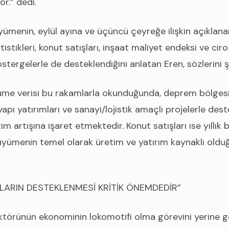
r.” dedi.
ümenin, eylül ayına ve üçüncü çeyreğe ilişkin açıklana
atistikleri, konut satışları, inşaat maliyet endeksi ve cir
tergelerle de desteklendiğini anlatan Eren, sözlerini 
e verisi bu rakamlarla okunduğunda, deprem bölgesi
tyapı yatırımları ve sanayi/lojistik amaçlı projelerle de
tim artışına işaret etmektedir. Konut satışları ise yıl
üyümenin temel olarak üretim ve yatırım kaynaklı oldu
MLARIN DESTEKLENMESİ KRİTİK ÖNEMDEDİR”
ektörünün ekonominin lokomotifi olma görevini yerine