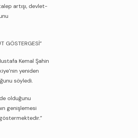
alep artışı, devlet-
ğunu
UT GÖSTERGESİ”
Mustafa Kemal Şahin
iye’nin yeniden
ğunu söyledi.
inde olduğunu
nın genişlemesi
 göstermektedir.”