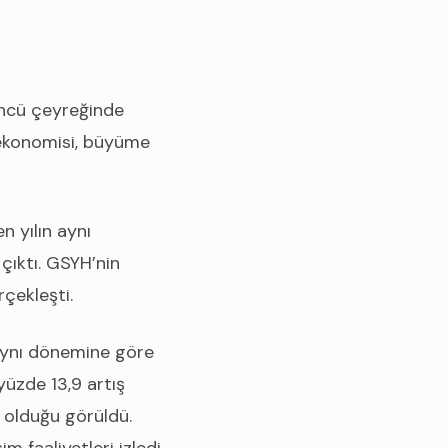
çüncü çeyreğinde
ekonomisi, büyüme
n yılın aynı
 çıktı. GSYH’nin
çekleşti.
 aynı dönemine göre
üzde 13,9 artış
olduğu görüldü.