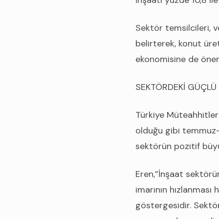
İnşaatı yüzde 10,8 ile 
Sektör temsilcileri,
belirterek, konut ür
ekonomisine de önemli
SEKTÖRDEKİ GÜÇLÜ
Türkiye Müteahhitler 
olduğu gibi temmuz-e
sektörün pozitif büyü
Eren,”İnşaat sektör
imarının hızlanması h
göstergesidir. Sektö