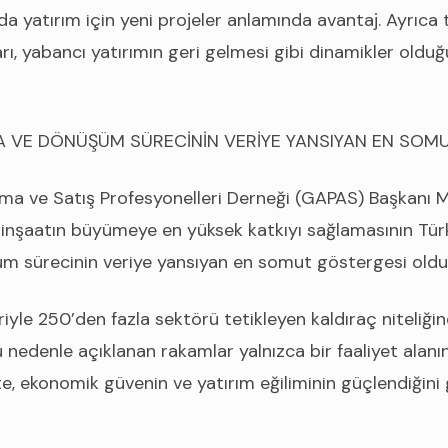
da yatırım için yeni projeler anlamında avantaj. Ayrıca t
arı, yabancı yatırımın geri gelmesi gibi dinamikler oldu
A VE DÖNÜŞÜM SÜRECİNİN VERİYE YANSIYAN EN SOM
ma ve Satış Profesyonelleri Derneği (GAPAS) Başkanı 
inşaatın büyümeye en yüksek katkıyı sağlamasının Türk
m sürecinin veriye yansıyan en somut göstergesi oldu
eriyle 250’den fazla sektörü tetikleyen kaldıraç niteliğ
 nedenle açıklanan rakamlar yalnızca bir faaliyet alanı
 ekonomik güvenin ve yatırım eğiliminin güçlendiğini