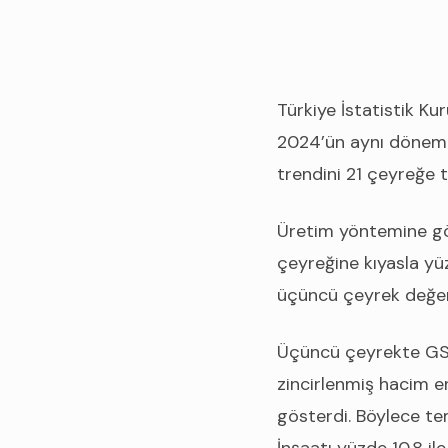
Türkiye İstatistik Ku
2024’ün aynı dönemi
trendini 21 çeyreğe t
Üretim yöntemine göre
çeyreğine kıyasla yüz
üçüncü çeyrek değeri,
Üçüncü çeyrekte GSYH
zincirlenmiş hacim e
gösterdi. Böylece t