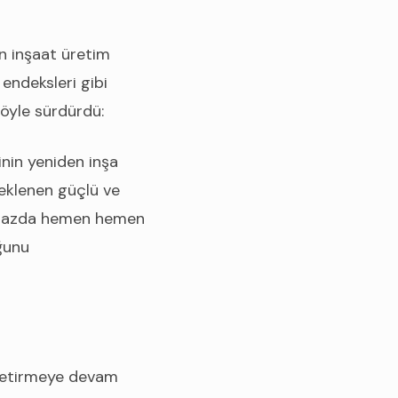
n inşaat üretim
o endeksleri gibi
şöyle sürdürdü:
nin yeniden inşa
steklenen güçlü ve
lık bazda hemen hemen
ğunu
 getirmeye devam