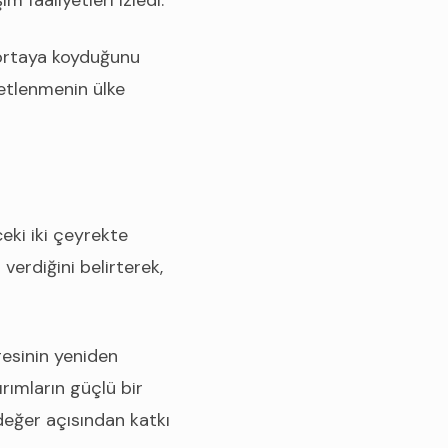
im faaliyetleri izledi.
a ortaya koyduğunu
ketlenmenin ülke
eki iki çeyrekte
erdiğini belirterek,
esinin yeniden
rımların güçlü bir
değer açısından katkı