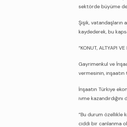
sektörde büyüme de
Şişik, vatandaşların 
kaydederek, bu kapsa
“KONUT, ALTYAPI V
Gayrimenkul ve İnşa
vermesinin, inşaatın 
İnşaatın Türkiye ek
ivme kazandırdığını d
“Bu durum özellikle 
ciddi bir canlanma o