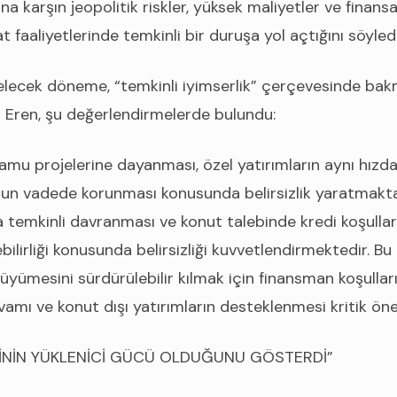
una karşın jeopolitik riskler, yüksek maliyetler ve finans
t faaliyetlerinde temkinli bir duruşa yol açtığını söyledi
gelecek döneme, “temkinli iyimserlik” çerçevesinde ba
en Eren, şu değerlendirmelerde bulundu:
kamu projelerine dayanması, özel yatırımların aynı hız
un vadede korunması konusunda belirsizlik yaratmakta
a temkinli davranması ve konut talebinde kredi koşullarını
lirliği konusunda belirsizliği kuvvetlendirmektedir. Bu
ümesini sürdürülebilir kılmak için finansman koşullarını
vamı ve konut dışı yatırımların desteklenmesi kritik ön
İNİN YÜKLENİCİ GÜCÜ OLDUĞUNU GÖSTERDİ”