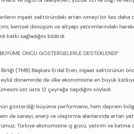
finans ve sigorta faaliyetleri, yüzde 10,1 ile bilgi ve iletiş
 verilerin inşaat sektöründeki artan ivmeyi bir kez dah
etimi, kentsel dönüşüm ve altyapı yatırımlarındaki hare
 katkı sağladığını bildirdi.
 BÜYÜME ÖNCÜ GÖSTERGELERLE DESTEKLENDİ”
Birliği (TMB) Başkanı Erdal Eren, inşaat sektörünün önc
ylül döneminde de ülke ekonomisine en büyük katkıyı v
mesini üst üste 12 çeyreğe taşıdığını söyledi.
ünün gösterdiği büyüme performansı, hem deprem bölg
em de sanayi, enerji ve ulaştırma alanlarında artan yatı
rümüz, Türkiye ekonomisine iş gücü, yatırım ve katma 