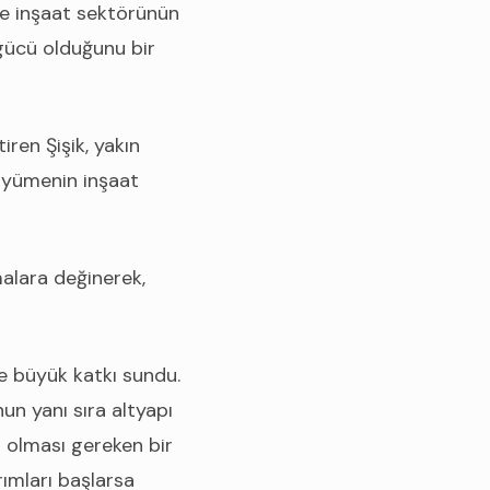
de inşaat sektörünün
gücü olduğunu bir
iren Şişik, yakın
üyümenin inşaat
şmalara değinerek,
ne büyük katkı sundu.
un yanı sıra altyapı
 olması gereken bir
rımları başlarsa