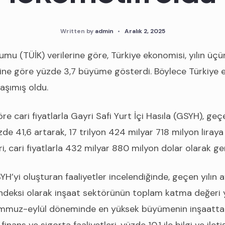
Written by
admin
•
Aralık 2, 2025
rumu (TÜİK) verilerine göre, Türkiye ekonomisi, yılın ü
ne göre yüzde 3,7 büyüme gösterdi. Böylece Türkiye 
aşımış oldu.
 cari fiyatlarla Gayri Safi Yurt İçi Hasıla (GSYH), geçe
de 41,6 artarak, 17 trilyon 424 milyar 718 milyon liraya
 cari fiyatlarla 432 milyar 880 milyon dolar olarak ger
’yi oluşturan faaliyetler incelendiğinde, geçen yılın
ndeksi olarak inşaat sektörünün toplam katma değeri y
emmuz-eylül döneminde en yüksek büyümenin inşaatta 