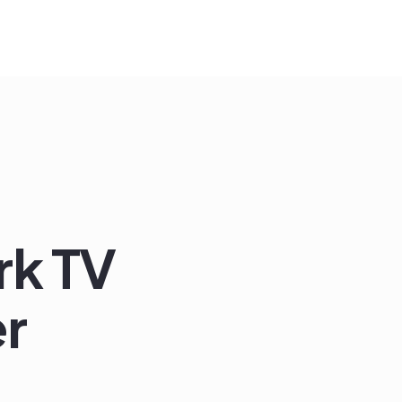
rk TV
er