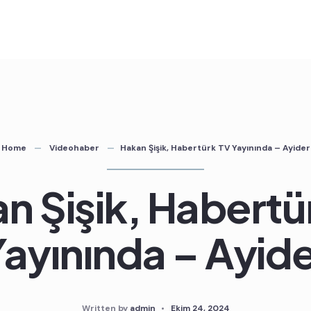
Home
Videohaber
Hakan Şişik, Habertürk TV Yayınında – Ayider
n Şişik, Habertü
ayınında – Ayid
Written by
admin
•
Ekim 24, 2024