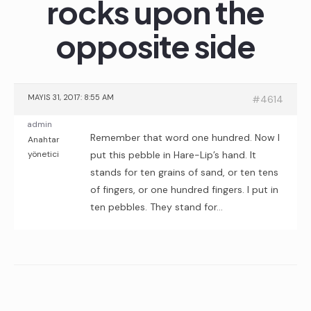
rocks upon the
opposite side
MAYIS 31, 2017: 8:55 AM
#4614
admin
Remember that word one hundred. Now I
Anahtar
yönetici
put this pebble in Hare-Lip’s hand. It
stands for ten grains of sand, or ten tens
of fingers, or one hundred fingers. I put in
ten pebbles. They stand for…