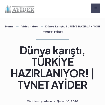
Skip
to
content
Home
Videohaber
Dünya karıştı, TÜRKİYE HAZIRLANIYOR!
| TVNET AYİDER
Dünya karıştı,
TÜRKİYE
HAZIRLANIYOR! |
TVNET AYİDER
Written by
admin
•
Şubat 10, 2026