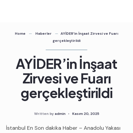
Skip
to
content
Home
Haberler
AYİDER’in İnşaat Zirvesi ve Fuarı
gerçekleştirildi
AYİDER’in İnşaat
Zirvesi ve Fuarı
gerçekleştirildi
Written by
admin
•
Kasım 20, 2025
İstanbul En Son dakika Haber – Anadolu Yakası